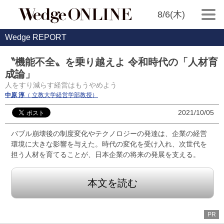
8/6(木)
Wedge REPORT
〝機能不全〟を乗り越えよ 令和時代の「人材育
成論」
人をすり減らす経営はもうやめよう
中原 淳
（ 立教大学経営学部教授）
2021/10/05
バブル崩壊後の制度変化やテクノロジーの発達は、企業の経営
環境に大きな影響を与えた。時代の変化を受け入れ、次世代を
担う人材を育てることが、日本企業の将来の発展を支える。
本文を読む
PR