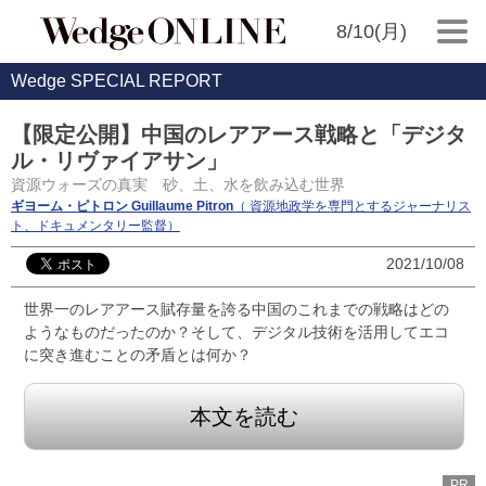
8/10(月)
Wedge SPECIAL REPORT
【限定公開】中国のレアアース戦略と「デジタ
ル・リヴァイアサン」
資源ウォーズの真実 砂、土、水を飲み込む世界
ギヨーム・ピトロン Guillaume Pitron
（ 資源地政学を専門とするジャーナリス
ト、ドキュメンタリー監督）
2021/10/08
世界一のレアアース賦存量を誇る中国のこれまでの戦略はどの
ようなものだったのか？そして、デジタル技術を活用してエコ
に突き進むことの矛盾とは何か？
本文を読む
PR