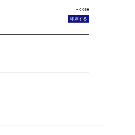
» close
印刷する