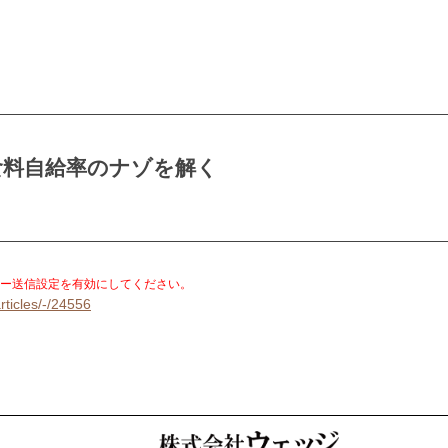
食料自給率のナゾを解く
。
ー送信設定を有効にしてください。
rticles/-/24556