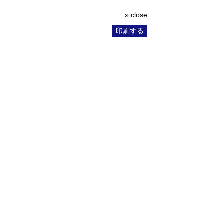
» close
印刷する