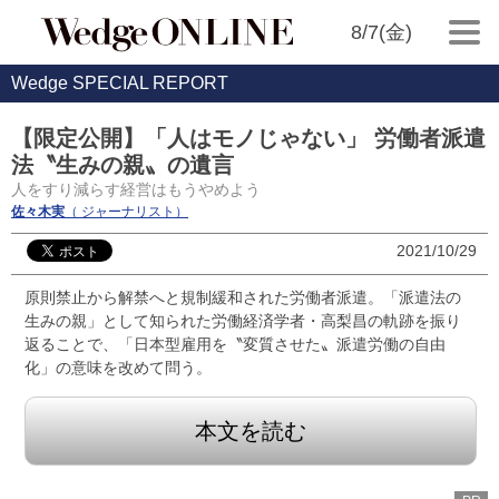
8/7(金)
Wedge SPECIAL REPORT
【限定公開】「人はモノじゃない」 労働者派遣
法〝生みの親〟の遺言
人をすり減らす経営はもうやめよう
佐々木実
（ ジャーナリスト）
2021/10/29
原則禁止から解禁へと規制緩和された労働者派遣。「派遣法の
生みの親」として知られた労働経済学者・高梨昌の軌跡を振り
返ることで、「日本型雇用を〝変質させた〟派遣労働の自由
化」の意味を改めて問う。
本文を読む