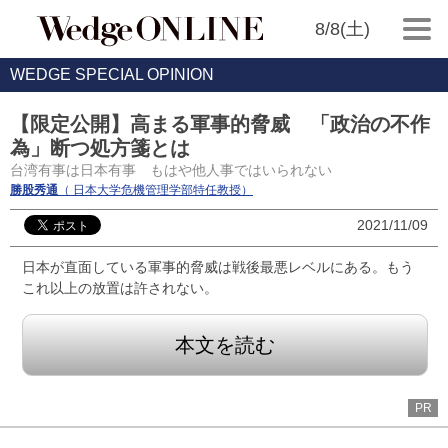
8/8(土)
WEDGE SPECIAL OPINION
【限定公開】高まる軍事的脅威 「政治の不作
為」断つ処方箋とは
台湾有事は日本有事 もはや他人事ではいられない
勝股秀通
（ 日本大学危機管理学部特任教授）
2021/11/09
日本が直面している軍事的脅威は戦後最悪レベルにある。もう
これ以上の放置は許されない。
本文を読む
PR