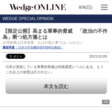
8/9(日)
WEDGE SPECIAL OPINION
【限定公開】高まる軍事的脅威 「政治の不作
為」断つ処方箋とは
台湾有事は日本有事 もはや他人事ではいられない
勝股秀通
（ 日本大学危機管理学部特任教授）
2021/11/09
日本が直面している軍事的脅威は戦後最悪レベルにある。もう
これ以上の放置は許されない。
本文を読む
PR