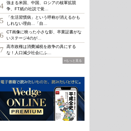
強まる米国、中国、ロシアの核軍拡競
4
争、FT紙の社説で覚…
「生活習慣病」という呼称が消えるかも
5
しれない理由…「自…
CT画像に映った小さな影、卒業証書がな
6
いステージ4のが…
高市政権は消費減税を政争の具にする
7
な！人口減少社会にふ…
»もっと見る