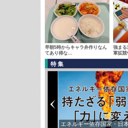
早朝5時からキャラ弁作りなん
強まる
てあり得な…
軍拡競
特集
エネルギー依存国家・日