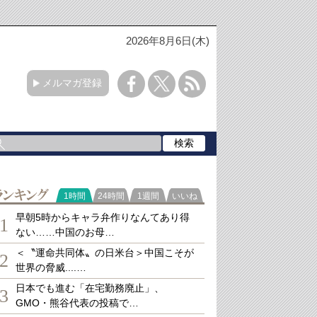
2026年8月6日(木)
メルマガ登録
ランキング
1時間
24時間
1週間
いいね
早朝5時からキャラ弁作りなんてあり得
1
ない……中国のお母…
＜〝運命共同体〟の日米台＞中国こそが
2
世界の脅威....…
日本でも進む「在宅勤務廃止」、
3
GMO・熊谷代表の投稿で…