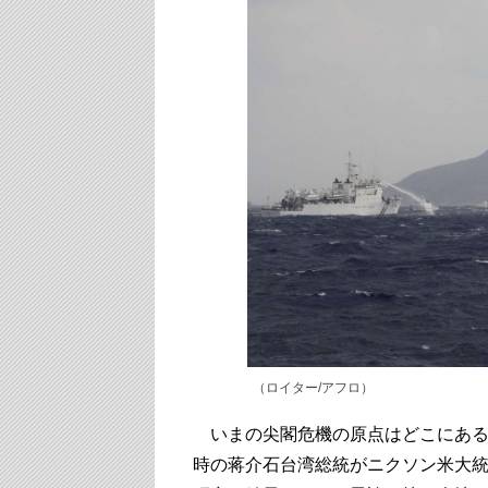
（ロイター/アフロ）
いまの尖閣危機の原点はどこにあるの
時の蒋介石台湾総統がニクソン米大