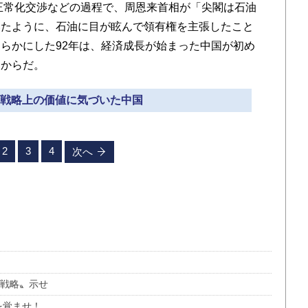
正常化交渉などの過程で、周恩来首相が「尖閣は石油
いたように、石油に目が眩んで領有権を主張したこと
らかにした92年は、経済成長が始まった中国が初め
たからだ。
軍事戦略上の価値に気づいた中国
2
3
4
次へ
口戦略〟示せ
を覚ませ！