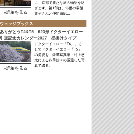
に、京都で新たな旅の物語を紡
ぎます。第1部は、俳優の常盤
»詳細を見る
貴子さんと仲間由紀…
ウェッジブックス
ありがとうT4&T5 923形ドクターイエロー
引退記念カレンダー2027 壁掛けタイプ
ドクターイエロー「T4」、そ
してドクターイエロー「T5」
の勇姿を、鉄道写真家・村上悠
太による四季折々の厳選した写
真で綴る。
»詳細を見る