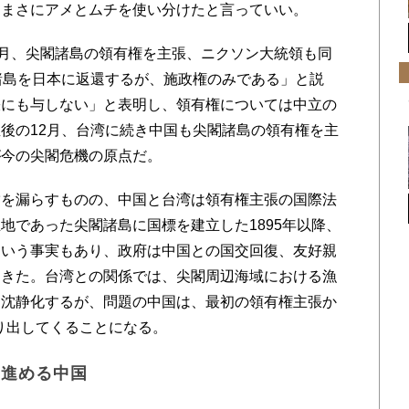
。まさにアメとムチを使い分けたと言っていい。
月、尖閣諸島の領有権を主張、ニクソン大統領も同
諸島を日本に返還するが、施政権のみである」と説
張にも与しない」と表明し、領有権については中立の
後の12月、台湾に続き中国も尖閣諸島の領有権を主
が今の尖閣危機の原点だ。
を漏らすものの、中国と台湾は領有権主張の国際法
地であった尖閣諸島に国標を建立した1895年以降、
という事実もあり、政府は中国との国交回復、友好親
てきた。台湾との関係では、尖閣周辺海域における漁
は沈静化するが、問題の中国は、最初の領有権主張か
乗り出してくることになる。
を進める中国