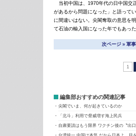
当初中国は、1970年代の日中国交
があるから問題になった」と語って
に間違いはない。尖閣奪取の意思を明
て石油の輸入国になった年でもあっ
次ページ » 
1
編集部おすすめの関連記事
尖閣でいま、何が起きているのか
「北斗」利用で脅威増す海上民兵
自粛要請はもう限界 ワクチン後の〝出
台湾統一 中国は本気 だから日本よ、目