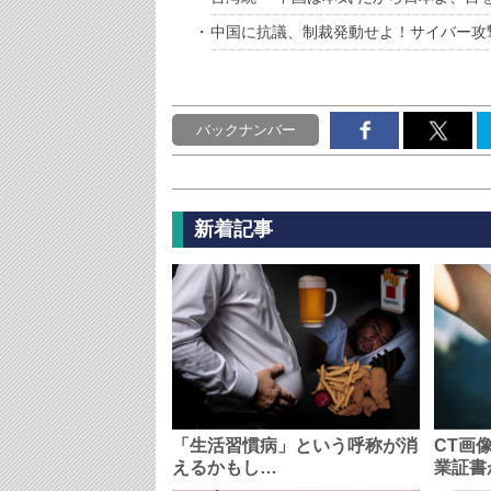
中国に抗議、制裁発動せよ！サイバー攻
バックナンバー
新着記事
「生活習慣病」という呼称が消
CT画
えるかもし…
業証書