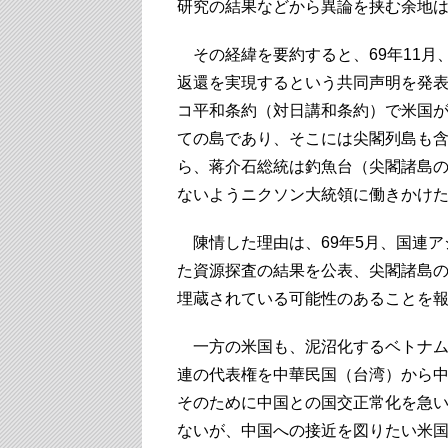
研究の結果などから異論を挟む余地
その経緯を要約すると、69年11月
返還を実現するという共同声明を発表
コ平和条約（対日講和条約）で米国が
ての島であり、そこには尖閣列島も
ら、蒋介石総統は釣魚台（尖閣諸島
ないようニクソン大統領に働きかけ
陳情した理由は、69年5月、国連ア
た資源探査の結果を公表、尖閣諸島
埋蔵されている可能性のあることを
一方の米国も、泥沼化するベトナム
連の代表権を中華民国（台湾）から
そのために中国との国交正常化を急
ないが、中国への接近を図りたい米