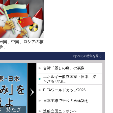
米国、中国、ロシアの核
争、…
»すべての特集を見る
台湾「麗しの島」の実像
エネルギー依存国家・日本 持
たざる｢弱み…
FIFAワールドカップ2026
日本主導で平和の再構築を
本 持たざ
造船立国ニッポンへ