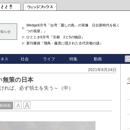
Wedge8月号『台湾「麗しの島」の実像 日台新時代を拓く「3
つの視座」』
お知らせ
ひととき8月号『京都 2と5の物語』
新刊書籍『飛鳥・藤原に隠された古代宮都の謎』
ジネス
社会
ライフ
特集
動画
2021年8月24日
い無策の日本
ければ、必ず領土を失う～（中）
刷画面