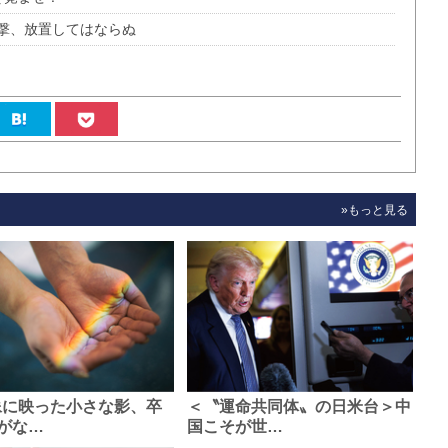
撃、放置してはならぬ
»もっと見る
像に映った小さな影、卒
＜〝運命共同体〟の日米台＞中
がな…
国こそが世…