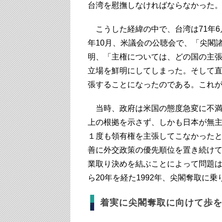
台湾を慰撫しなければならなかった
こうした経緯の中で、台湾は71年6
年10月、米議会の公聴会で、「尖閣
明、「主権については、どの国の主
立場を鮮明にしてしまった。そして直
張することになったのである。これ
当時、政府は米国の態度急変に不満
上の根拠を示さず、しかも日本が無主
１度も領有権を主張してこなかった
善に外交政策の優先順位を置き続け
業取り決めを結ぶことによって問題
ら20年を経た1992年、尖閣奪取に
着実に尖閣奪取に向けて歩