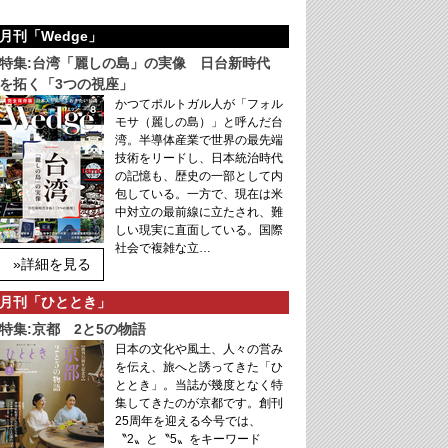
月刊「Wedge」
特集:台湾「麗しの島」の実像 日台新時代
を拓く「3つの視座」
かつてポルトガル人が「フォル
モサ（麗しの島）」と呼んだ台
湾。半導体産業で世界の最先端
技術をリードし、日本統治時代
の記憶も、歴史の一部として内
包している。一方で、現在は米
中対立の最前線に立たされ、難
しい現実に直面している。国際
社会で複雑な立…
»詳細を見る
月刊「ひととき」
特集:京都 2と5の物語
日本の文化や風土、人々の営み
を伝え、旅へと誘ってきた「ひ
ととき」。当誌が幾度となく特
集してきたのが京都です。創刊
25周年を迎える今号では、
〝2〟と〝5〟をキーワード