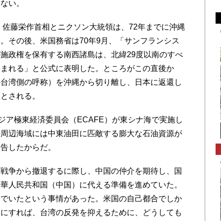
はない。
、佐藤栄作首相とニクソン大統領は、72年までに沖縄
。その後、米国務省は70年9月、「サンフランシス
施政権を保有する南西諸島は、北緯29度以南のすべ
含まれる」と公式に表明した。ところがこの直後か
の台湾側の呼称）を沖縄から切り離し、日本に返還し
たとされる。
ジア極東経済委員会（ECAFE）が東シナ海で実施し
の周辺海域には中東油田に匹敵する膨大な石油資源が
報告したからだ。
戦争から撤退するに際し、中国の仲介を期待し、国
中華人民共和国（中国）に代える準備を進めていた。
いでいたという事情があった。米国の自己都合でしか
国にすれば、台湾の反発を抑えるために、どうしても