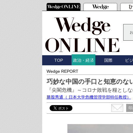
TOP
国際
ビ
政治・経済
Wedge REPORT
巧妙な中国の手口と知恵のな
『尖閣危機』～コロナ敗戦を糧としな
勝股秀通
（ 日本大学危機管理学部特任教授）
印