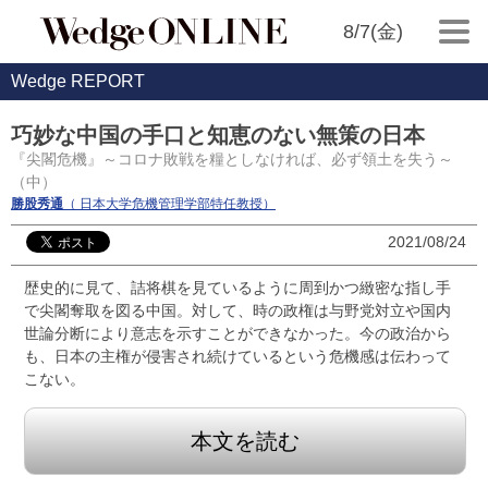
8/7(金)
Wedge REPORT
巧妙な中国の手口と知恵のない無策の日本
『尖閣危機』～コロナ敗戦を糧としなければ、必ず領土を失う～
（中）
勝股秀通
（ 日本大学危機管理学部特任教授）
2021/08/24
歴史的に見て、詰将棋を見ているように周到かつ緻密な指し手
で尖閣奪取を図る中国。対して、時の政権は与野党対立や国内
世論分断により意志を示すことができなかった。今の政治から
も、日本の主権が侵害され続けているという危機感は伝わって
こない。
本文を読む