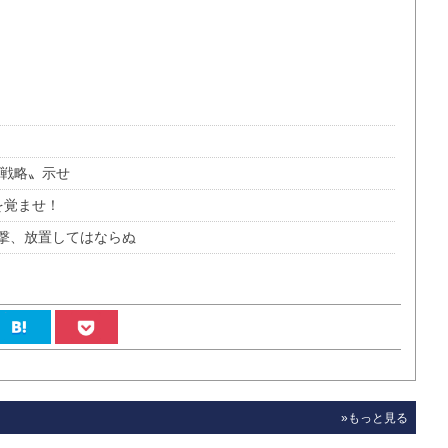
口戦略〟示せ
を覚ませ！
撃、放置してはならぬ
»もっと見る