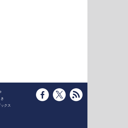
e
とき
ブックス