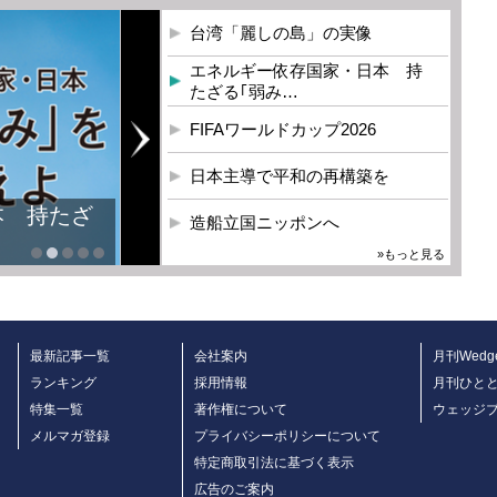
台湾「麗しの島」の実像
エネルギー依存国家・日本 持
たざる｢弱み…
FIFAワールドカップ2026
日本主導で平和の再構築を
本 持たざ
造船立国ニッポンへ
»もっと見る
最新記事一覧
会社案内
月刊Wedg
ランキング
採用情報
月刊ひと
特集一覧
著作権について
ウェッジ
メルマガ登録
プライバシーポリシーについて
特定商取引法に基づく表示
広告のご案内