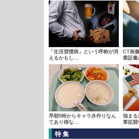
「生活習慣病」という呼称が消
CT画
えるかもし…
業証書
早朝5時からキャラ弁作りなん
強まる
てあり得な…
軍拡競
特集