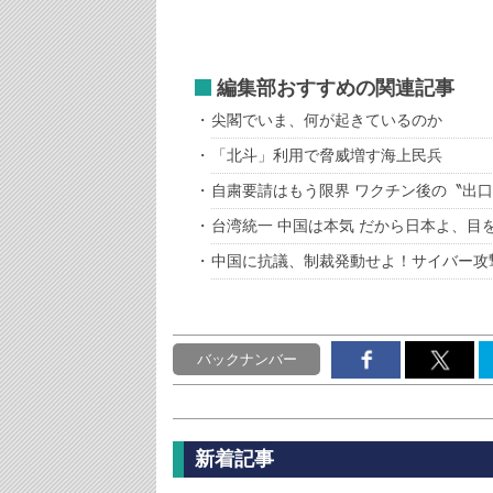
編集部おすすめの関連記事
尖閣でいま、何が起きているのか
「北斗」利用で脅威増す海上民兵
自粛要請はもう限界 ワクチン後の〝出
台湾統一 中国は本気 だから日本よ、目
中国に抗議、制裁発動せよ！サイバー攻
バックナンバー
新着記事