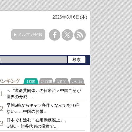
2026年8月6日(木)
メルマガ登録
ランキング
1時間
24時間
1週間
いいね
＜〝運命共同体〟の日米台＞中国こそが
1
世界の脅威....…
早朝5時からキャラ弁作りなんてあり得
2
ない……中国のお母…
日本でも進む「在宅勤務廃止」、
3
GMO・熊谷代表の投稿で…