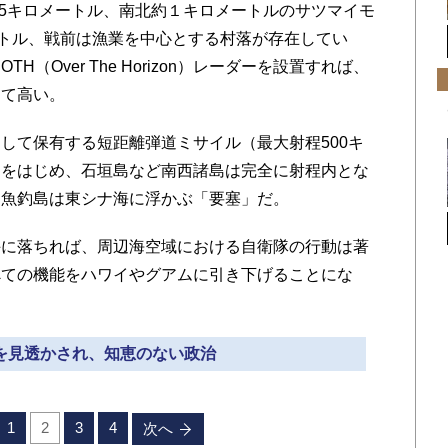
5キロメートル、南北約１キロメートルのサツマイモ
ートル、戦前は漁業を中心とする村落が存在してい
（Over The Horizon）レーダーを設置すれば、
めて高い。
て保有する短距離弾道ミサイル（最大射程500キ
島をはじめ、石垣島など南西諸島は完全に射程内とな
、魚釣島は東シナ海に浮かぶ「要塞」だ。
に落ちれば、周辺海空域における自衛隊の行動は著
べての機能をハワイやグアムに引き下げることにな
元を見透かされ、知恵のない政治
1
2
3
4
次へ