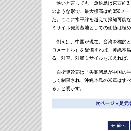
狭いと言っても、魚釣島は東西約3.
のような形で、最大標高は約350メ
た。ここに水平線を越えて探知可能なOTH
ミサイル発射基地としての価値は極
例えば、中国が現在、台湾を標的とし
ロメートル）を配備すれば、沖縄本
る。対空、対艦ミサイルを加えれば
自衛隊幹部は「尖閣諸島が中国の手
しく制限され、沖縄本島の米軍はす
る」と明かす。
次ページ » 足
前へ