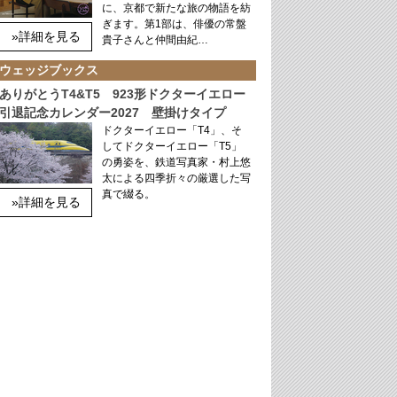
に、京都で新たな旅の物語を紡
ぎます。第1部は、俳優の常盤
»詳細を見る
貴子さんと仲間由紀…
ウェッジブックス
ありがとうT4&T5 923形ドクターイエロー
引退記念カレンダー2027 壁掛けタイプ
ドクターイエロー「T4」、そ
してドクターイエロー「T5」
の勇姿を、鉄道写真家・村上悠
太による四季折々の厳選した写
真で綴る。
»詳細を見る