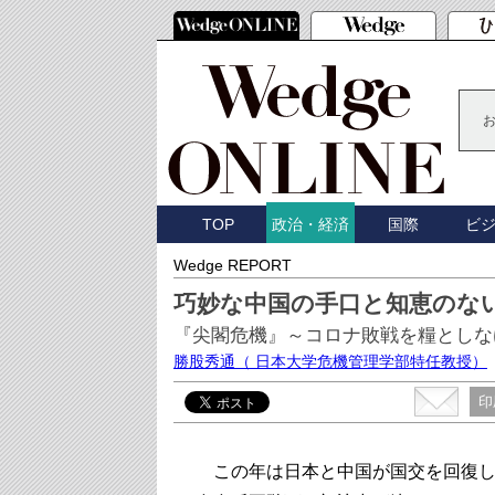
TOP
国際
ビ
政治・経済
Wedge REPORT
巧妙な中国の手口と知恵のな
『尖閣危機』～コロナ敗戦を糧としな
勝股秀通
（ 日本大学危機管理学部特任教授）
印
この年は日本と中国が国交を回復し