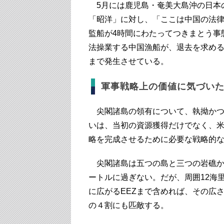
5月には鹿児島・奄美大島沖の日本の
「昭洋」に対し、「ここは中国の法
監船が4時間にわたってつきまとう事
法操業する中国漁船が、退去を求め
まで発生させている。
軍事戦略上の価値に気づい
尖閣諸島の領有について、執拗かつ
いは、当初の資源獲得だけでなく、
略を完成させるために必要な戦略的
尖閣諸島は五つの島と三つの岩礁から
ートルに過ぎない。だが、周囲12海
に広がるEEZまで含めれば、その広
の４割にも匹敵する。