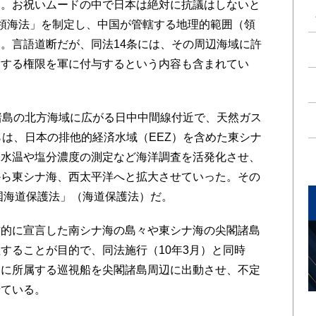
た。お祝いムードの中で日本は絶対に抗議はしないと
領海法」を制定し、中国が管轄する地理的範囲（領
。言語道断だが、同法14条には、その周辺海域に許
除する権限を軍に付与するという内容も含まれてい
諸島の北方海域に広がる日中中間線付近で、天然ガス
らは、日本の排他的経済水域（EEZ）を含めた東シナ
、水温や塩分濃度の測定など海洋調査を活発化させ、
から東シナ海、西太平洋へと拡大させていった。その
和国海道保護法」（海道保護法）だ。
的に宣言した南シナ海の島々や東シナ海の尖閣諸島
することが目的で、同法施行（10年3月）と同時
）に所属する巡視船を尖閣諸島周辺に出動させ、不定
せている。