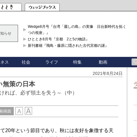
Wedge8月号『台湾「麗しの島」の実像 日台新時代を拓く「3
つの視座」』
お知らせ
ひととき8月号『京都 2と5の物語』
新刊書籍『飛鳥・藤原に隠された古代宮都の謎』
ジネス
社会
ライフ
特集
動画
2021年8月24日
い無策の日本
ければ、必ず領土を失う～（中）
刷画面
て20年という節目であり、秋には友好を象徴する天