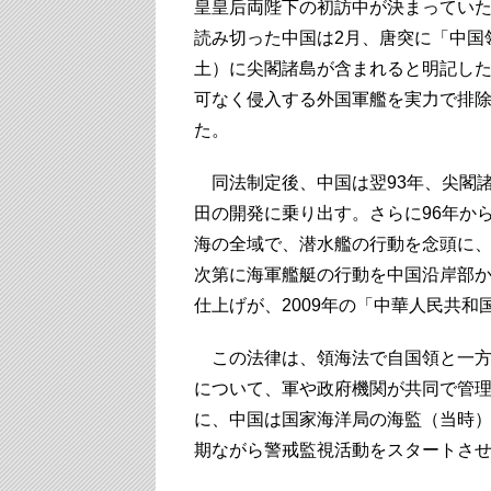
皇皇后両陛下の初訪中が決まってい
読み切った中国は2月、唐突に「中国
土）に尖閣諸島が含まれると明記した
可なく侵入する外国軍艦を実力で排
た。
同法制定後、中国は翌93年、尖閣
田の開発に乗り出す。さらに96年か
海の全域で、潜水艦の行動を念頭に
次第に海軍艦艇の行動を中国沿岸部
仕上げが、2009年の「中華人民共
この法律は、領海法で自国領と一方
について、軍や政府機関が共同で管理
に、中国は国家海洋局の海監（当時
期ながら警戒監視活動をスタートさ