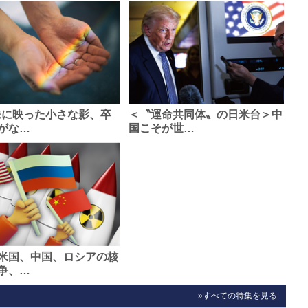
像に映った小さな影、卒
＜〝運命共同体〟の日米台＞中
がな…
国こそが世…
米国、中国、ロシアの核
争、…
»すべての特集を見る