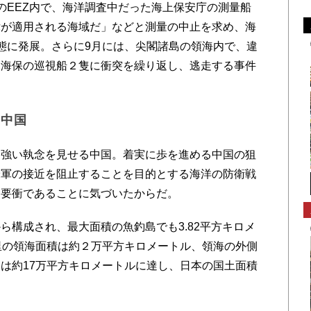
EEZ内で、海洋調査中だった海上保安庁の測量船
律が適用される海域だ」などと測量の中止を求め、海
態に発展。さらに9月には、尖閣諸島の領海内で、違
る海保の巡視船２隻に衝突を繰り返し、逃走する事件
た中国
強い執念を見せる中国。着実に歩を進める中国の狙
米軍の接近を阻止することを目的とする海洋の防衛戦
な要衝であることに気づいたからだ。
構成され、最大面積の魚釣島でも3.82平方キロメ
里の領海面積は約２万平方キロメートル、領海の外側
さは約17万平方キロメートルに達し、日本の国土面積