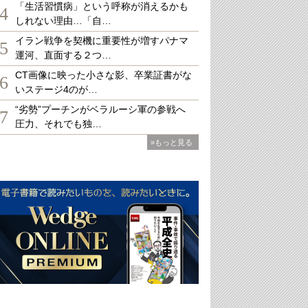
「生活習慣病」という呼称が消えるかも
4
しれない理由…「自…
イラン戦争を契機に重要性が増すパナマ
5
運河、直面する２つ…
CT画像に映った小さな影、卒業証書がな
6
いステージ4のが…
“劣勢”プーチンがベラルーシ軍の参戦へ
7
圧力、それでも独…
»もっと見る