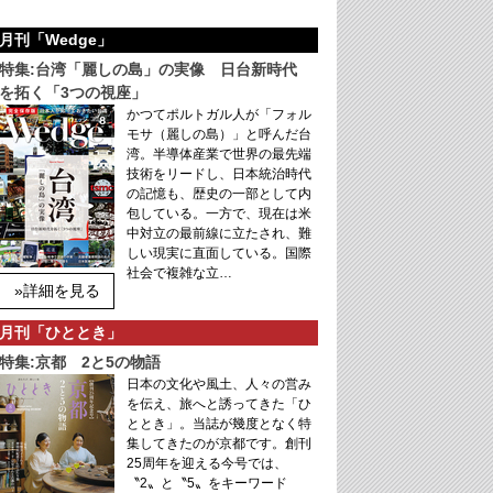
月刊「Wedge」
特集:台湾「麗しの島」の実像 日台新時代
を拓く「3つの視座」
かつてポルトガル人が「フォル
モサ（麗しの島）」と呼んだ台
湾。半導体産業で世界の最先端
技術をリードし、日本統治時代
の記憶も、歴史の一部として内
包している。一方で、現在は米
中対立の最前線に立たされ、難
しい現実に直面している。国際
社会で複雑な立…
»詳細を見る
月刊「ひととき」
特集:京都 2と5の物語
日本の文化や風土、人々の営み
を伝え、旅へと誘ってきた「ひ
ととき」。当誌が幾度となく特
集してきたのが京都です。創刊
25周年を迎える今号では、
〝2〟と〝5〟をキーワード