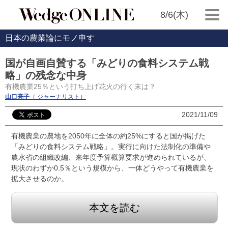
8/6(木)
日本の農業論にモノ申す
国が自画自賛する「みどりの食料システム戦
略」の残念な中身
有機農業25％という打ち上げ花火の行く末は？
山口亮子
（ ジャーナリスト）
2021/11/09
有機農業の農地を2050年に全体の約25%にすると国が掲げた
「みどりの食料システム戦略」。実行に向けた法制化の準備や
農水省の組織改編、来年度予算概算要求が進められているが、
現状のわずか0.5％という規模から、一体どうやって有機農業を
拡大させるのか。
本文を読む