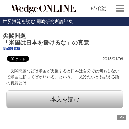
8/7(金)
世界潮流を読む 岡崎研究所論評集
尖閣問題
「米国は日本を援けるな」の真意
岡崎研究所
2013/01/09
「尖閣問題などは米国が支援すると日本は自分では何もしない
で米国に頼ってばかりいる」という、一見冷たいとも思える論
の真意とは…
本文を読む
PR