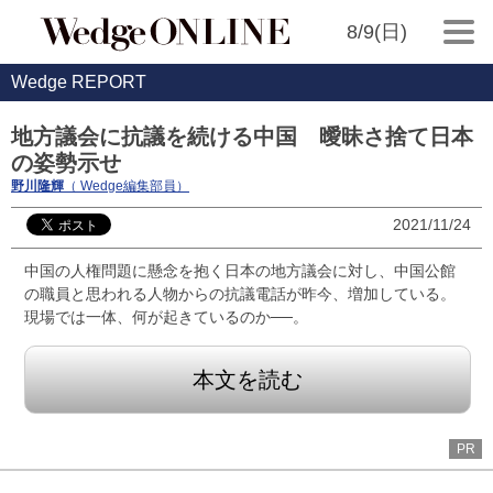
8/9(日)
Wedge REPORT
地方議会に抗議を続ける中国 曖昧さ捨て日本
の姿勢示せ
野川隆輝
（ Wedge編集部員）
2021/11/24
中国の人権問題に懸念を抱く日本の地方議会に対し、中国公館
の職員と思われる人物からの抗議電話が昨今、増加している。
現場では一体、何が起きているのか──。
本文を読む
PR