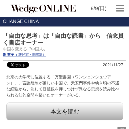
8/9(日)
CHANGE CHINA
「自由な思考」は「自由な読書」から 信念貫
く書店オーナー
中国を変える〝中国人〟
劉 燕子
（ 著述家・翻訳家）
2021/11/27
北京の大学街に位置する「万聖書園（ワンシェンシュウア
ン）」。言論統制が厳しい中国で、天安門事件や幼き頃の不遇
な経験から、決して価値観を押しつけず異なる思想を読み比べ
られる知的空間を築いたオーナーがいる。
本文を読む