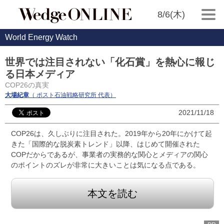
8/6(木)
World Energy Watch
世界では注目されない「化石賞」を熱心に報じ
る日本メディア
COP26の真実
大場紀章
（ ポスト石油戦略研究所 代表）
2021/11/18
COP26は、久しぶりに注目された。2019年から20年にかけて起
きた「国際的な脱炭素トレンド」以降、はじめて開催された
COPだからであるが、事業者の実務的な関心とメディアの関心
のポイントのズレが非常に大きいことは気になる点である。
本文を読む