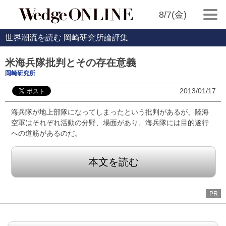
8/7(金)
世界潮流を読む 岡崎研究所論評集
米海兵隊批判とその存在意義
岡崎研究所
2013/01/17
海兵隊が地上部隊になってしまったという批判があるが、陸海
空軍はそれぞれ活動の分野、場面があり、海兵隊には目的遂行
への道筋があるのだ。
本文を読む
PR