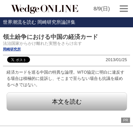
8/9(日)
世界潮流を読む 岡崎研究所論評集
領土紛争における中国の経済カード
法治国家からかけ離れた実態をさらけ出す
岡崎研究所
2013/01/25
経済カードを巡る中国の特異な論理。WTO協定に明白に違反す
る場合は積極的に提訴し、そこまで至らない場合も抗議を緩め
るべきではない。
本文を読む
PR