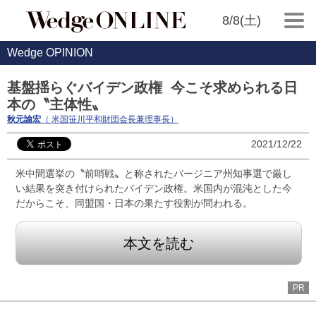
8/8(土)
Wedge OPINION
基盤揺らぐバイデン政権 今こそ求められる日
本の〝主体性〟
秋元諭宏
（ 米国笹川平和財団会長兼理事長）
2021/12/22
米中間選挙の〝前哨戦〟と称されたバージニア州知事選で厳し
い結果を突き付けられたバイデン政権。米国内が混沌とした今
だからこそ、同盟国・日本の果たす役割が問われる。
本文を読む
PR