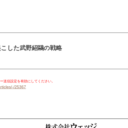
起こした武野紹鷗の戦略
。
ー送信設定を有効にしてください。
rticles/-/25367