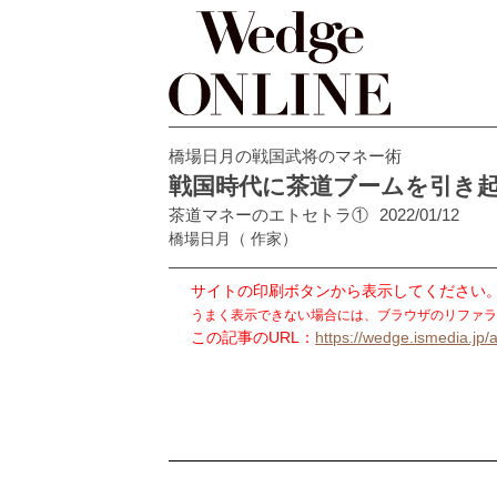
橋場日月の戦国武将のマネー術
戦国時代に茶道ブームを引き
茶道マネーのエトセトラ①
2022/01/12
橋場日月
（ 作家）
サイトの印刷ボタンから表示してください
うまく表示できない場合には、ブラウザのリファラ
この記事のURL：
https://wedge.ismedia.jp/a