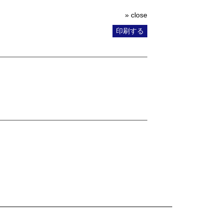
» close
印刷する