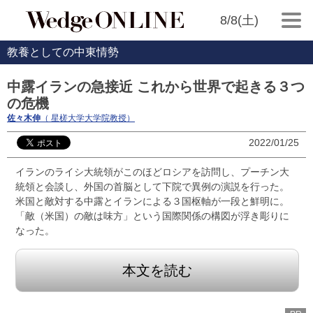
8/8(土)
教養としての中東情勢
中露イランの急接近 これから世界で起きる３つ
の危機
佐々木伸
（ 星槎大学大学院教授）
2022/01/25
イランのライシ大統領がこのほどロシアを訪問し、プーチン大
統領と会談し、外国の首脳として下院で異例の演説を行った。
米国と敵対する中露とイランによる３国枢軸が一段と鮮明に。
「敵（米国）の敵は味方」という国際関係の構図が浮き彫りに
なった。
本文を読む