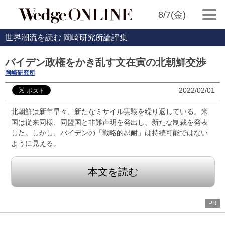
8/7(金)
世界潮流を読む 岡崎研究所論評集
バイデン政権をかき乱す文在寅の北朝鮮交渉
岡崎研究所
2022/02/01
北朝鮮は新年早々、新たなミサイル実験を繰り返している。米
国は従来同様、同盟国と非難声明を発出し、新たな制裁を発表
した。しかし、バイデンの「戦略的忍耐」は持続可能ではない
ように見える。
本文を読む
PR