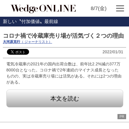
8/7(金)
新しい〝付加価値〟最前線
コロナ禍で冷蔵庫売り場が活気づく２つの理由
大河原克行
（ ジャーナリスト）
2022/01/31
電気冷蔵庫の2021年の国内出荷台数は、前年比2.2%減の377万
8000台となった。コロナ禍で2年連続のマイナス成長となった
ものの、実は冷蔵庫売り場には活気がある。それには2つの理由
がある。
本文を読む
PR