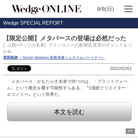
8/9(日)
Wedge SPECIAL REPORT
【限定公開】メタバースの登場は必然だった
〚人類×テックの未来〛テクノロジーの新潮流 変革のチャンスをつ
かめ
宮田拓弥
（ Scrum Ventures 創業者兼ジェネラルパートナー）
2022/02/01
「メタバース」がもたらす未来で待つのは、「プラットフォー
ム」という概念を覆す可能性すらある、〝1億総クリエイター・
エコノミー〟という世界だ。
本文を読む
PR