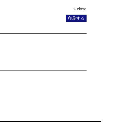
» close
印刷する