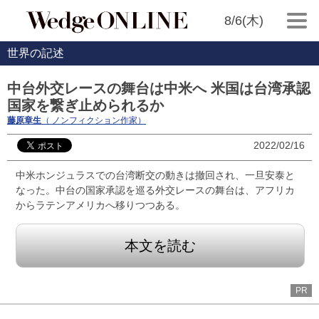
8/6(木)
世界の記述
中台外交レースの舞台は中米へ 米国は台湾承認
国家を繋ぎ止められるか
藤原章生
（ ノンフィクション作家）
2022/02/16
中米ホンジュラスでの台湾断交の動きは撤回され、一旦安泰と
なった。中台の国家承認を巡る外交レースの舞台は、アフリカ
からラテンアメリカへ移りつつある。
本文を読む
PR