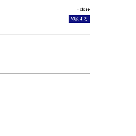
» close
印刷する