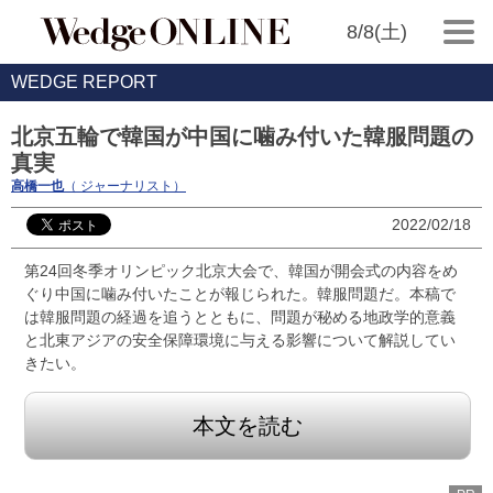
8/8(土)
WEDGE REPORT
北京五輪で韓国が中国に噛み付いた韓服問題の
真実
高橋一也
（ ジャーナリスト）
2022/02/18
第24回冬季オリンピック北京大会で、韓国が開会式の内容をめ
ぐり中国に噛み付いたことが報じられた。韓服問題だ。本稿で
は韓服問題の経過を追うとともに、問題が秘める地政学的意義
と北東アジアの安全保障環境に与える影響について解説してい
きたい。
本文を読む