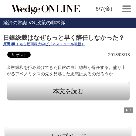
8/7(金)
経済の常識 VS 政策の非常識
日銀総裁はなぜもっと早く辞任しなかった？
原田 泰
（ 名古屋商科大学ビジネススクール教授）
2013/03/18
金融緩和を拒み続けてきた日銀の白川総裁が辞任する。盛り上
がるアベノミクスの先を見越した思惑はあるのだろうか…
本文を読む
PR