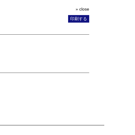
» close
印刷する