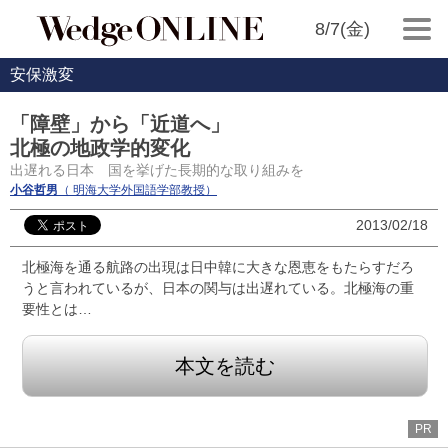
8/7(金)
安保激変
「障壁」から「近道へ」
北極の地政学的変化
出遅れる日本 国を挙げた長期的な取り組みを
小谷哲男
（ 明海大学外国語学部教授）
2013/02/18
北極海を通る航路の出現は日中韓に大きな恩恵をもたらすだろ
うと言われているが、日本の関与は出遅れている。北極海の重
要性とは…
本文を読む
PR