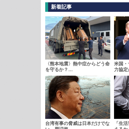
新着記事
〈熊本地震〉熱中症からどう命
米国・
を守るか？…
力協定
台湾有事の脅威は日本だけでな
「生活