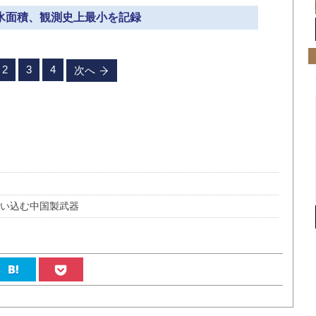
海氷面積、観測史上最小を記録
2
3
4
次へ
食い込む中国製武器