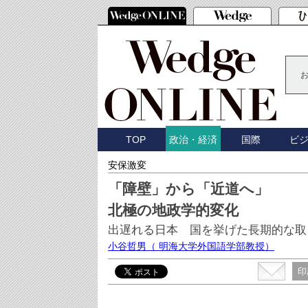
TOP
国際
ビ
政治・経済
安保激変
「障壁」から「近道へ」
北極の地政学的変化
出遅れる日本 国を挙げた長期的な取
小谷哲男
（ 明海大学外国語学部教授）
印