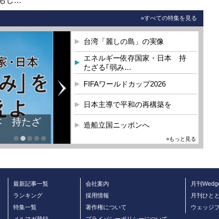
もし…
»すべての特集を見る
台湾「麗しの島」の実像
エネルギー依存国家・日本 持
たざる｢弱み…
FIFAワールドカップ2026
日本主導で平和の再構築を
本 持たざ
造船立国ニッポンへ
»もっと見る
最新記事一覧
会社案内
月刊Wedg
ランキング
採用情報
月刊ひと
特集一覧
著作権について
ウェッジ
メルマガ登録
プライバシーポリシーについて