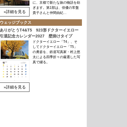
に、京都で新たな旅の物語を紡
ぎます。第1部は、俳優の常盤
»詳細を見る
貴子さんと仲間由紀…
ウェッジブックス
ありがとうT4&T5 923形ドクターイエロー
引退記念カレンダー2027 壁掛けタイプ
ドクターイエロー「T4」、そ
してドクターイエロー「T5」
の勇姿を、鉄道写真家・村上悠
太による四季折々の厳選した写
真で綴る。
»詳細を見る