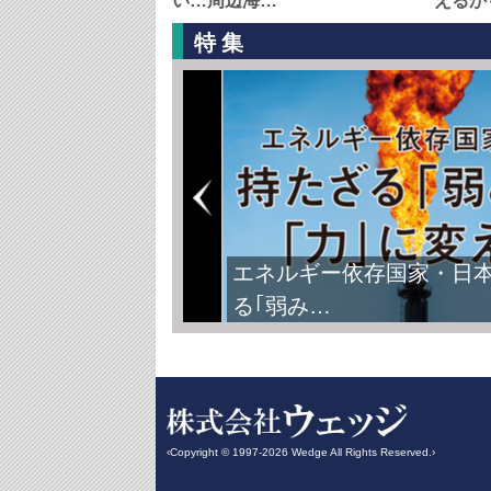
い…周辺海…
えるか
特集
エネルギー依存国家・日
る｢弱み…
‹Copyright © 1997-2026 Wedge All Rights Reserved.›