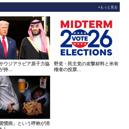
»もっと見る
サウジアラビア原子力協
野党・民主党の攻撃材料と米有
が持…
権者の投票…
習慣病」という呼称が消