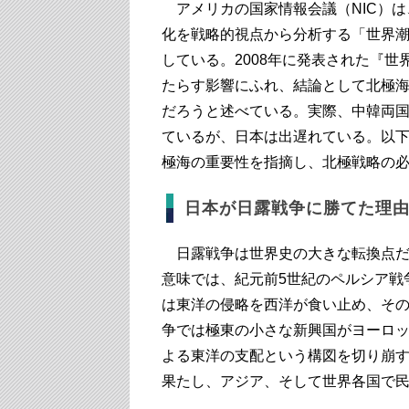
アメリカの国家情報会議（NIC）は
化を戦略的視点から分析する「世界潮流」
している。2008年に発表された『世
たらす影響にふれ、結論として北極
だろうと述べている。実際、中韓両
ているが、日本は出遅れている。以
極海の重要性を指摘し、北極戦略の
日本が日露戦争に勝てた理
日露戦争は世界史の大きな転換点だ
意味では、紀元前5世紀のペルシア戦
は東洋の侵略を西洋が食い止め、そ
争では極東の小さな新興国がヨーロ
よる東洋の支配という構図を切り崩
果たし、アジア、そして世界各国で