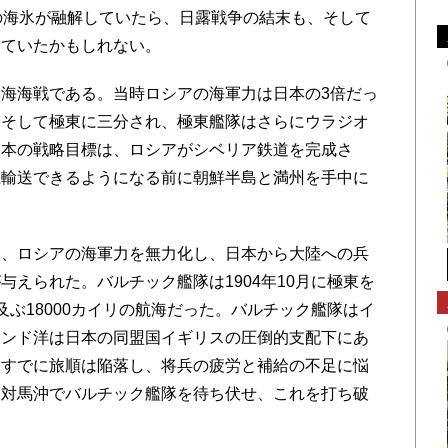
の海氷が融解していたら、日露戦争の結末も、そして
っていたかもしれない。
海海戦である。当時ロシアの海軍力は日本の3倍だっ
、そして極東に三分され、極東艦隊はさらにウラジオ
日本の戦略目標は、ロシアがシベリア鉄道を完成さ
上輸送できるようになる前に朝鮮半島と満州を手中に
、ロシアの海軍力を無力化し、日本から大陸への兵
えられた。バルチック艦隊は1904年10月に極東を
ぶ18000カイリの航海だった。バルチック艦隊はイ
インド洋は日本の同盟国イギリスの圧倒的支配下にあ
はすでに旅順は陥落し、将兵の疲労と補給の不足に悩
は対馬沖でバルチック艦隊を待ち伏せ、これを打ち破