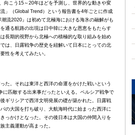
、向こう15～20年ほどを予測し、世界的な動きや変
（Global Trend）という報告書を4年ごとに作成
界潮流2020』は初めて北極海における海氷の融解がも
海を通る航路の出現は日中韓に大きな恩恵をもたらす
国は長期的視野から北極への積極的な取り組みを始め
下では、日露戦争の歴史を紐解いて日本にとっての北
必要性を考えてみたい。
由
った。それは東洋と西洋の命運をかけた戦いという
争に匹敵する出来事だったといえる。ペルシア戦争で
の後ギリシアで西洋文明発展の礎が築かれた。日露戦
ッパの大国を打ち破り、大航海時代に始まった西洋に
すきっかけとなった。その後日本は大国の仲間入りを
民族主義運動が高まった。