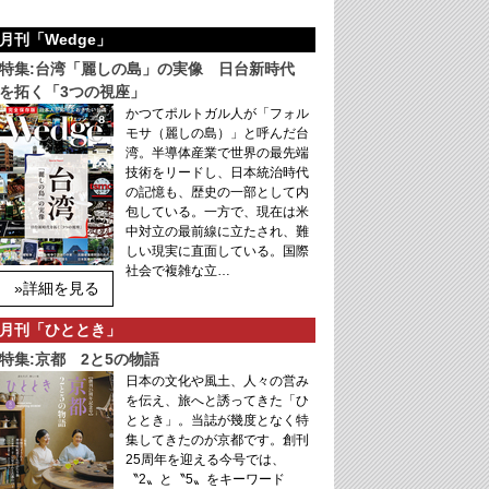
月刊「Wedge」
特集:台湾「麗しの島」の実像 日台新時代
を拓く「3つの視座」
かつてポルトガル人が「フォル
モサ（麗しの島）」と呼んだ台
湾。半導体産業で世界の最先端
技術をリードし、日本統治時代
の記憶も、歴史の一部として内
包している。一方で、現在は米
中対立の最前線に立たされ、難
しい現実に直面している。国際
社会で複雑な立…
»詳細を見る
月刊「ひととき」
特集:京都 2と5の物語
日本の文化や風土、人々の営み
を伝え、旅へと誘ってきた「ひ
ととき」。当誌が幾度となく特
集してきたのが京都です。創刊
25周年を迎える今号では、
〝2〟と〝5〟をキーワード