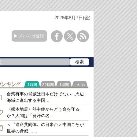
2026年8月7日(金)
メルマガ登録
ランキング
1時間
24時間
1週間
いいね
台湾有事の脅威は日本だけでない…周辺
1
海域に進出する中国…
〈熊本地震〉熱中症からどう命を守る
2
か？人間は「発汗の名…
＜〝運命共同体〟の日米台＞中国こそが
3
世界の脅威....…