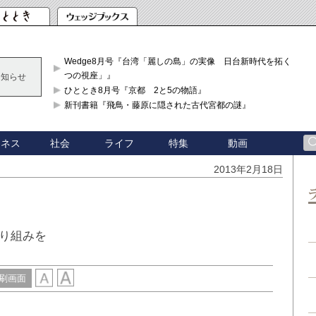
Wedge8月号『台湾「麗しの島」の実像 日台新時代を拓く「3
つの視座」』
お知らせ
ひととき8月号『京都 2と5の物語』
新刊書籍『飛鳥・藤原に隠された古代宮都の謎』
ジネス
社会
ライフ
特集
動画
2013年2月18日
り組みを
刷画面