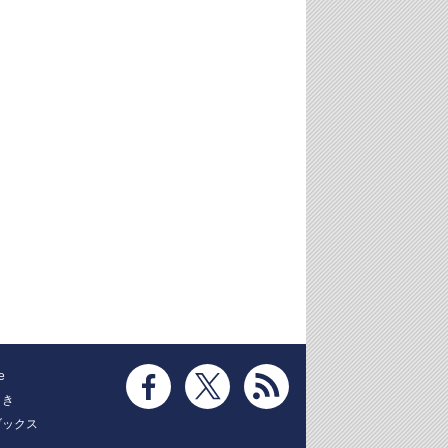
e
とき
ブックス