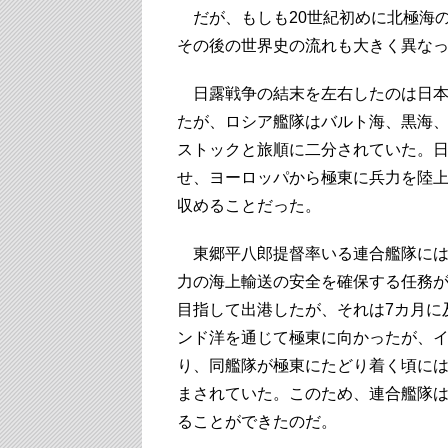
だが、もしも20世紀初めに北極海
その後の世界史の流れも大きく異な
日露戦争の結末を左右したのは日本
たが、ロシア艦隊はバルト海、黒海
ストックと旅順に二分されていた。
せ、ヨーロッパから極東に兵力を陸
収めることだった。
東郷平八郎提督率いる連合艦隊には
力の海上輸送の安全を確保する任務が与
目指して出港したが、それは7カ月に及
ンド洋を通じて極東に向かったが、
り、同艦隊が極東にたどり着く頃に
まされていた。このため、連合艦隊
ることができたのだ。