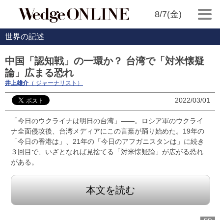
8/7(金)
世界の記述
中国「認知戦」の一環か？ 台湾で「対米懐疑
論」広まる恐れ
井上雄介
（ ジャーナリスト）
2022/03/01
「今日のウクライナは明日の台湾」――。ロシア軍のウクライ
ナ全面侵攻後、台湾メディアにこの言葉が踊り始めた。19年の
「今日の香港は」、21年の「今日のアフガニスタンは」に続き
３回目で、いざとなれば見捨てる「対米懐疑論」が広がる恐れ
がある。
本文を読む