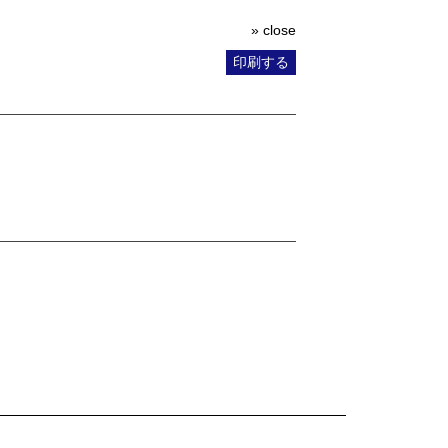
» close
印刷する