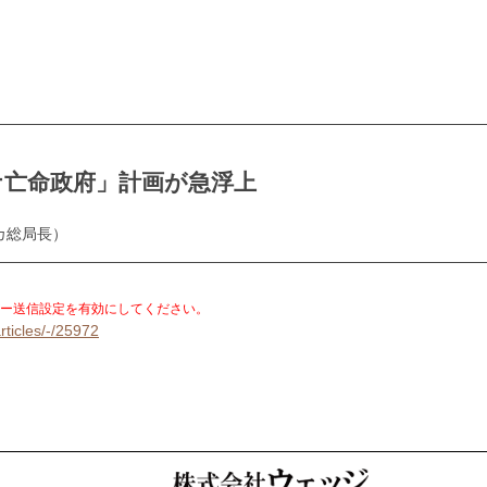
ナ亡命政府」計画が急浮上
カ総局長）
。
ー送信設定を有効にしてください。
rticles/-/25972