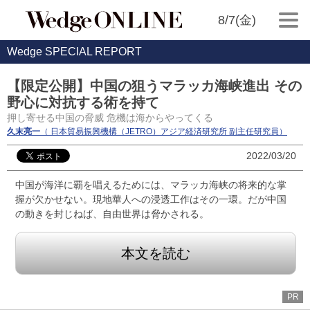
8/7(金)
Wedge SPECIAL REPORT
【限定公開】中国の狙うマラッカ海峡進出 その
野心に対抗する術を持て
押し寄せる中国の脅威 危機は海からやってくる
久末亮一
（ 日本貿易振興機構（JETRO）アジア経済研究所 副主任研究員）
2022/03/20
中国が海洋に覇を唱えるためには、マラッカ海峡の将来的な掌
握が欠かせない。現地華人への浸透工作はその一環。だが中国
の動きを封じねば、自由世界は脅かされる。
本文を読む
PR