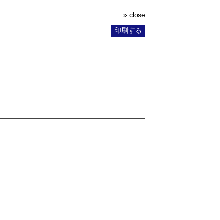
» close
印刷する