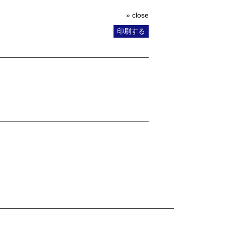
» close
印刷する