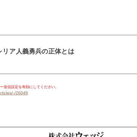
シリア人義勇兵の正体とは
。
ー送信設定を有効にしてください。
rticles/-/26049