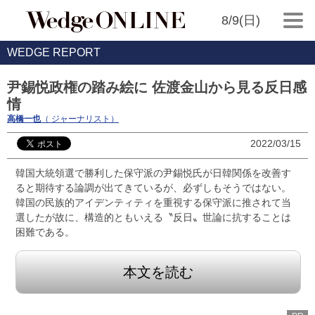
8/9(日)
WEDGE REPORT
尹錫悦政権の踏み絵に 佐渡金山から見る反日感
情
高橋一也
（ ジャーナリスト）
2022/03/15
韓国大統領選で勝利した保守派の尹錫悦氏が日韓関係を改善す
ると期待する論調が出てきているが、必ずしもそうではない。
韓国の民族的アイデンティティを重視する保守派に推されて当
選したが故に、構造的ともいえる〝反日〟世論に抗することは
困難である。
本文を読む