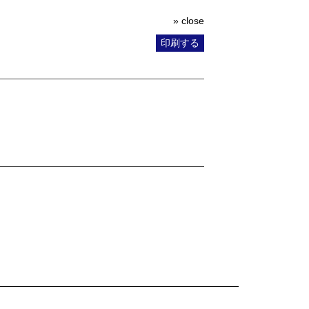
» close
印刷する