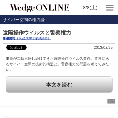
8/8(土)
サイバー空間の権力論
遠隔操作ウイルスと警察権力
塚越健司
（ 拓殖大学非常勤講師）
2013/02/25
事態が二転三転し続けてきた遠隔操作ウイルス事件。背景にあ
るサイバー空間の技術的構造と、警察権力の問題を考えてみた
い。
本文を読む
PR