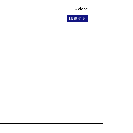
» close
印刷する