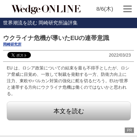
8/6(木)
世界潮流を読む 岡崎研究所論評集
ウクライナ危機が導いたEUの連帯意識
岡崎研究所
2022/03/23
EU は、ロシア政策についての結束を最も不得手としたが、ロシ
ア脅威に目覚め、一致して制裁を発動する一方、防衛力向上に
注力、東欧やバルカン対策の強化に舵を切るだろう。EUが世界
と連帯する方向にウクライナ危機は働くのではないかと思われ
る。
本文を読む
PR