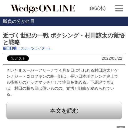
8/6(木)
勝負の分かれ目
近づく世紀の一戦 ボクシング・村田諒太の覚悟
と戦略
新田日明
（ スポーツライター）
2022/03/22
さいたまスーパーアリーナで４月９日に行われる村田諒太とゲ
ンナジー・ゴロフキンの統一戦は、長い日本ボクシング史上で
も指折りのビッグマッチとして注目を集める。下馬評で言え
ば、村田の勝ち目は薄いものの、覚悟と戦略が秘められてい
る。
本文を読む