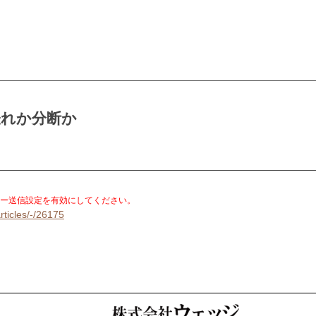
表れか分断か
。
ー送信設定を有効にしてください。
rticles/-/26175