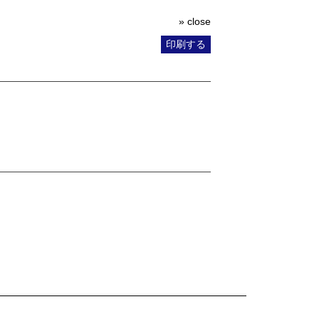
» close
印刷する