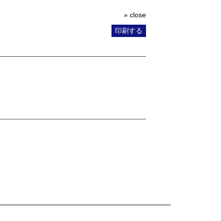
» close
印刷する