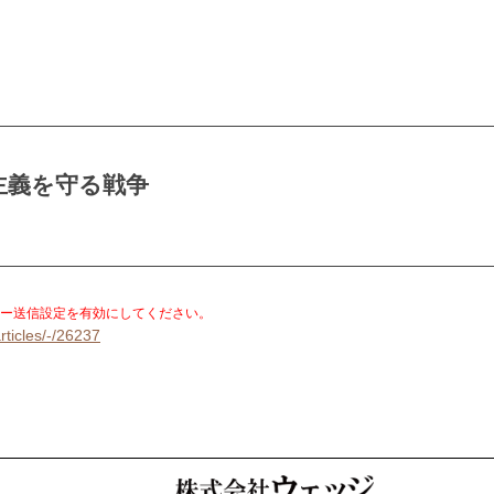
主義を守る戦争
。
ー送信設定を有効にしてください。
rticles/-/26237