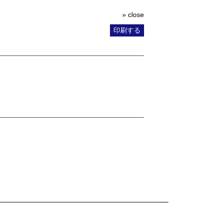
» close
印刷する