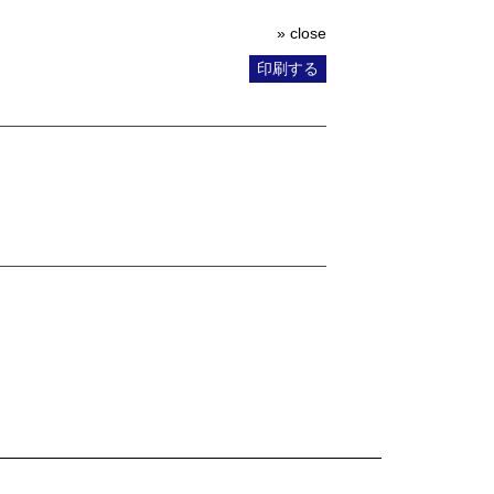
» close
印刷する