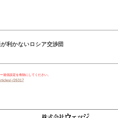
通が利かないロシア交渉団
。
ー送信設定を有効にしてください。
rticles/-/26317