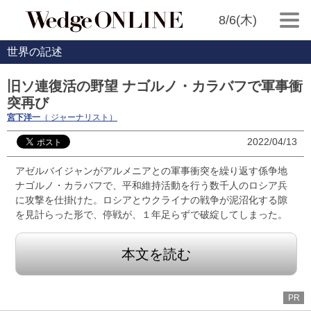
8/6(木)
世界の記述
旧ソ連復活の野望 ナゴルノ・カラバフで軍事衝
突再び
宮下洋一
（ ジャーナリスト）
2022/04/13
アゼルバイジャンがアルメニアとの軍事衝突を繰り返す係争地
ナゴルノ・カラバフで、平和維持活動を行う数千人のロシア兵
に攻撃を仕掛けた。ロシアとウクライナの戦争が泥沼化する隙
を見計らった形で、停戦が、１年足らずで破綻してしまった。
本文を読む
PR