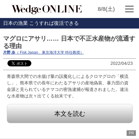
8/8(土)
日本の漁業 こうすれば復活できる
マグロにアサリ…… 日本で不正水産物が流通す
る理由
片野 歩
（ Fisk Japan、東京海洋大学 特任教授）
2022/04/23
青森県大間での水揚げ量の誤魔化しによるクロマグロの「横流
し」、熊本県での長年にわたるアサリの産地偽装、暴力団の資
金源と見られているナマコの密漁逮捕が報道されました。違法
な水産物は次々出てくる始末です。
本文を読む
PR