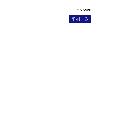
» close
印刷する