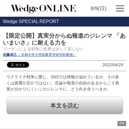
8/9(日)
Wedge SPECIAL REPORT
【限定公開】真実分からぬ報道のジレンマ 「あ
いまいさ」に耐える力を
プーチンによる戦争に世界は決して屈しない
佐藤卓己
（ 京都大学大学院教育学研究科教授）
2022/04/29
ウクライナ戦争に際し、SNSでは情報が溢れているが、その多
くは真贋が定かではない。言論や報道の自由があるからこそ真
実が分かりにくいこのジレンマに、どう向き合うべきか。
本文を読む
PR